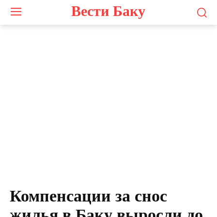
Вести Баку
Screenshot
Компенсации за снос
жилья в Баку выросли до