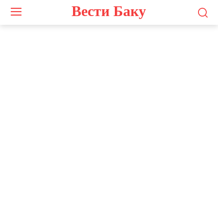
Вести Баку
Photo by
Filip Rankovic Grobgaard
on
Unsplash