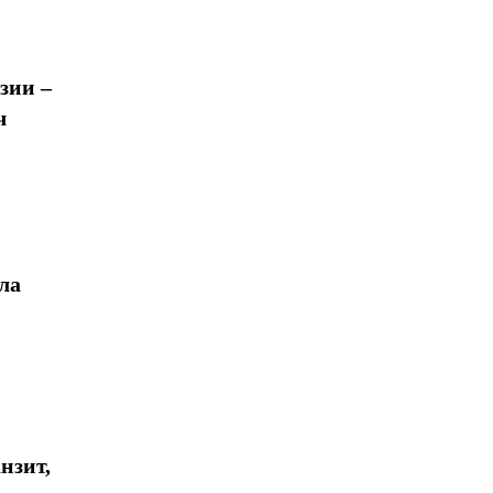
зии –
ч
ла
нзит,