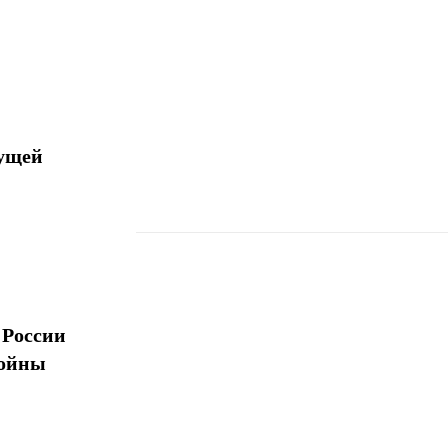
дущей
Поделиться
 России
войны