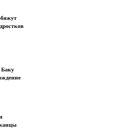
обяжут
одростков
 Баку
ождение
и
джанцы