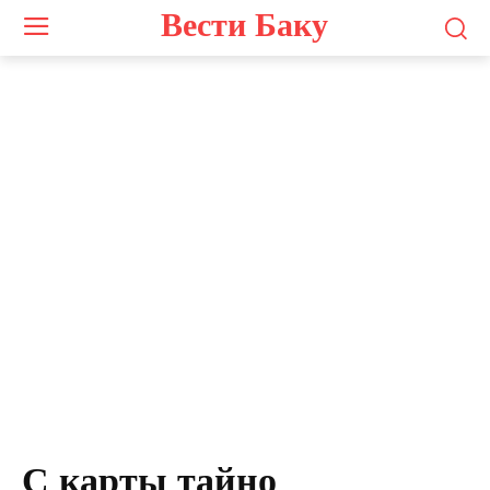
Вести Баку
Photo by
Nathana Rebouças
on
Unsplash
С карты тайно