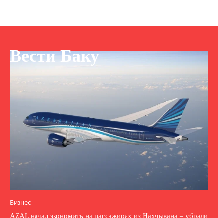
Вести Баку
Бизнес
AZAL начал экономить на пассажирах из Нахчывана – убрали