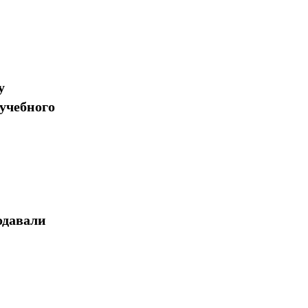
у
учебного
одавали