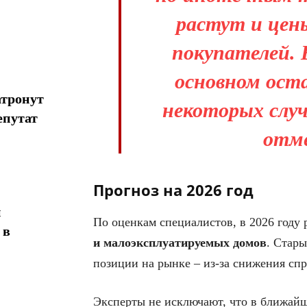
растут и цен
покупателей. 
основном ост
атронут
некоторых слу
епутат
отме
Прогноз на 2026 год
н
По оценкам специалистов, в 2026 году 
 в
и малоэксплуатируемых домов
. Стары
позиции на рынке – из-за снижения сп
Эксперты не исключают, что в ближайш