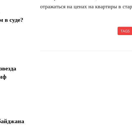
отражаться на ценах на квартиры в ста
в
 в суде?
TAGS
звезда
Поделиться
миф
байджана