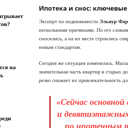
Ипотека и снос: ключевы
игрывает
Эксперт по недвижимости
Эльнур Фар
тов?
несколькими причинами. По его словам
сносились, а на их месте строились с
новым стандартам.
Сегодня же ситуация изменилась. Масш
тся на
значительная часть квартир в старых д
ть
резко снижает их привлекательность дл
«Сейчас основной 
и девятиэтажных
реди
по ипотечным 
у