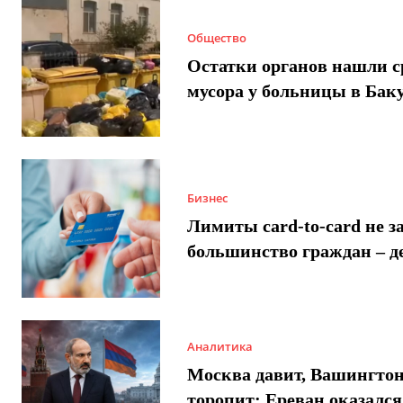
Общество
Остатки органов нашли с
мусора у больницы в Бак
Бизнес
Лимиты card-to-card не з
большинство граждан – д
Аналитика
Москва давит, Вашингто
торопит: Ереван оказался