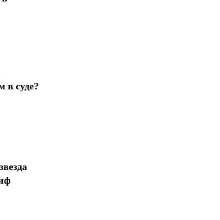
в
 в суде?
звезда
миф