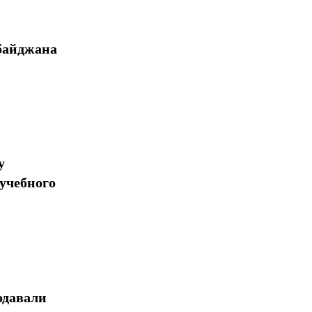
байджана
у
учебного
одавали