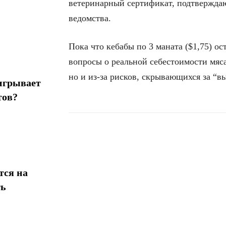
ветеринарный сертификат, подтверждаю
ведомства.
Пока что кебабы по 3 маната ($1,75) о
вопросы о реальной себестоимости мяса
но и из-за рисков, скрывающихся за “
игрывает
тов?
Поделиться
тся на
ть