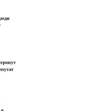
реди
у
атронут
епутат
н
 в