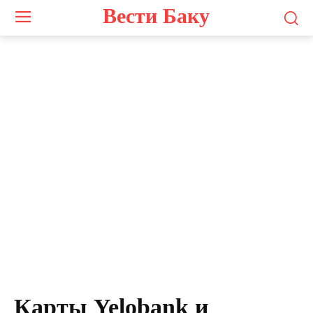
Вести Баку
Photo by
Nathana Rebouças
on
Unsplash
Карты Yelobank и