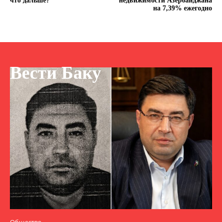
что дальше?
недвижимости Азербайджана
на 7,39% ежегодно
Вести Баку
Общество