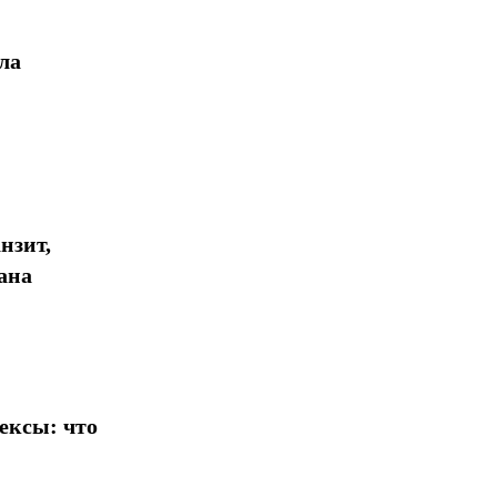
ла
нзит,
ана
ексы: что