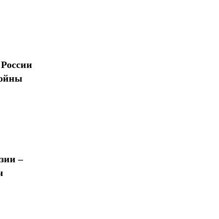
 России
войны
зии –
ч