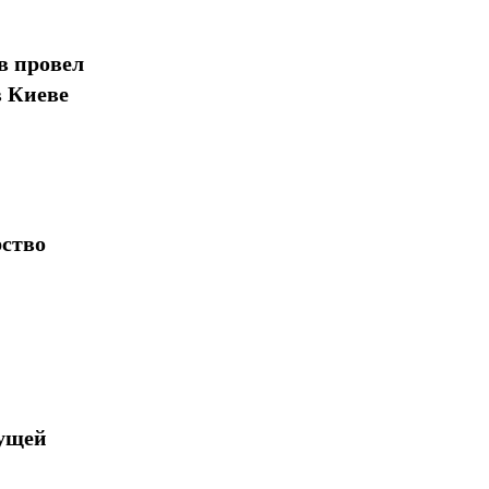
в провел
Поделиться
в Киеве
рство
дущей