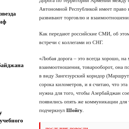
Дорога по территории Армении между 
Автономной Республикой имеет право 
звезда
развивают торговлю и взаимоотношени
миф
Как передают российские СМИ, об этом
встречи с коллегами из СНГ.
«Любая дорога – это всегда хорошо, на 
байджана
взаимоотношения, товарооборот, она по
в виду Зангезурский коридор (Маршрут
сорока километров, и я считаю, что эта
нужна для того, чтобы Азербайджан со
появились опять же коммуникации для 
подчеркнул
Шойгу
.
у
учебного