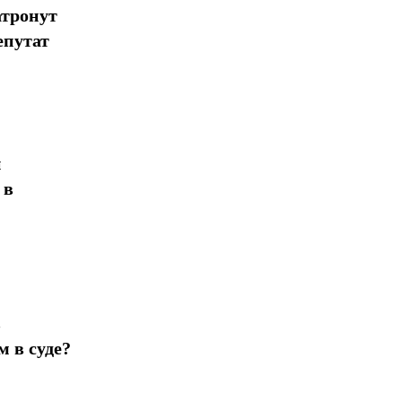
атронут
епутат
н
 в
в
 в суде?