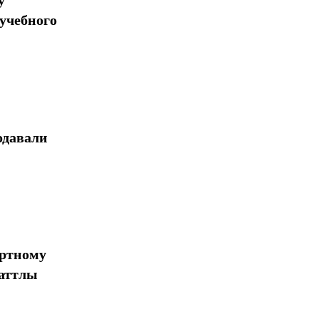
у
учебного
одавали
ортному
шаттлы