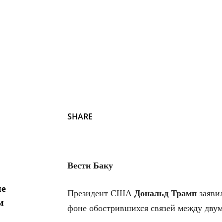
Sepahnews via AP
SHARE
Вести Баку
ие
Президент США
Дональд Трамп
заявил
м
фоне обострившихся связей между двум