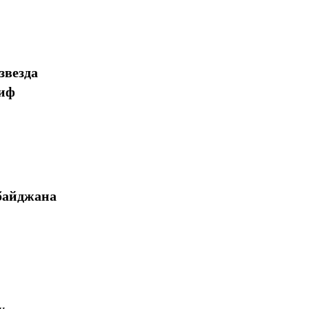
звезда
миф
байджана