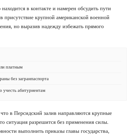
о находится в контакте и намерен обсудить пути
ув присутствие крупной американской военной
ления, но выразив надежду избежать прямого
али платным
раны без загранпаспорта
о учесть абитуриентам
, что в Персидский залив направляются крупные
то ситуация разрешится без применения силы.
товности выполнить приказы главы государства,