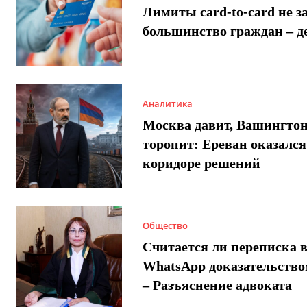
Лимиты card-to-card не з
большинство граждан – д
Аналитика
Москва давит, Вашингто
торопит: Ереван оказался
коридоре решений
Общество
Считается ли переписка 
WhatsApp доказательством
– Разъяснение адвоката