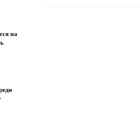
Поделиться
тся на
ть
реди
у