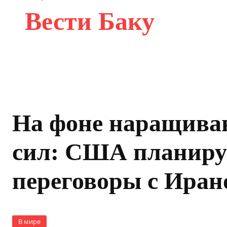
Вести Баку
На фоне наращива
сил: США планир
переговоры с Иран
В мире