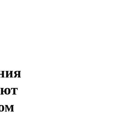
Главная
Политика
Бизнес
Обществ
ния
уют
ом