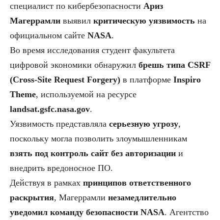
специалист по кибербезопасности
Ариз
Магеррамли
выявил
критическую уязвимость
на
официальном сайте
NASA
.
Во время исследования студент факультета
цифровой экономики обнаружил
брешь типа CSRF
(Cross-Site Request Forgery)
в платформе
Inspiro
Theme
, используемой на ресурсе
landsat.gsfc.nasa.gov
.
Уязвимость представляла
серьезную угрозу
,
поскольку могла позволить злоумышленникам
взять под контроль сайт без авторизации
и
внедрить вредоносное ПО.
Действуя в рамках
принципов ответственного
раскрытия
, Магеррамли
незамедлительно
уведомил команду безопасности NASA
. Агентство