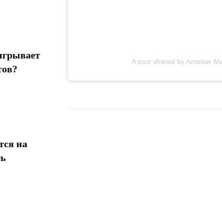
игрывает
A post shared by Azxeber M
тов?
тся на
Поделиться
ть