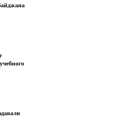
байджана
у
учебного
одавали