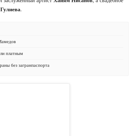
л заслуженный артист
Хайям Нисанов
, а свадебное
 Гулиева
.
 Мамедов
али платным
раны без загранпаспорта