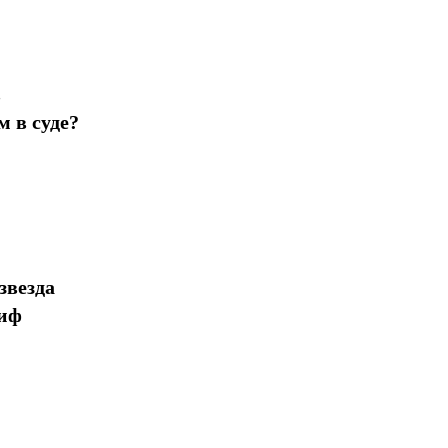
в
 в суде?
звезда
миф