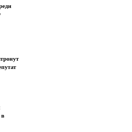
реди
у
атронут
епутат
н
 в