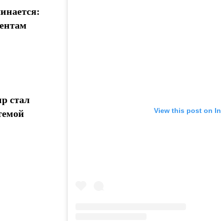
инается:
иентам
р стал
View this post on I
темой