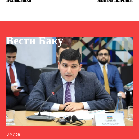
медиарынка
назвала причины
Вести Баку
В мире