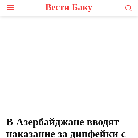
Вести Баку
Photo by
julien Tromeur
on
Unsplash
В Азербайджане вводят
наказание за дипфейки с