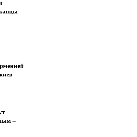
и
джанцы
Арменией
жиев
ут
ным –