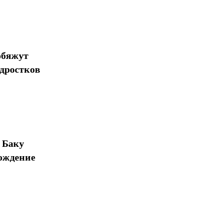
обяжут
одростков
 Баку
ождение