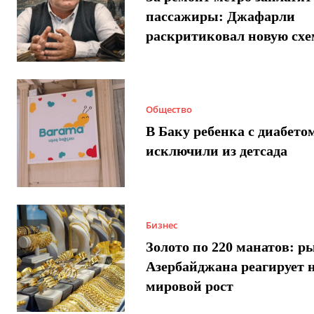
пассажиры: Джафарли
раскритиковал новую схе
Общество
В Баку ребенка с диабето
исключили из детсада
Бизнес
Золото по 220 манатов: р
Азербайджана реагирует 
мировой рост