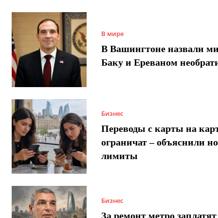
В мире
В Вашингтоне назвали м
Баку и Ереваном необра
Бизнес
Переводы с карты на карт
ограничат – объяснили н
лимиты
Бизнес
За ремонт метро заплатят