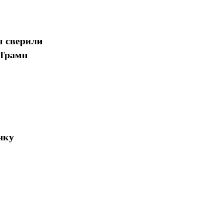
н сверили
 Трамп
чку