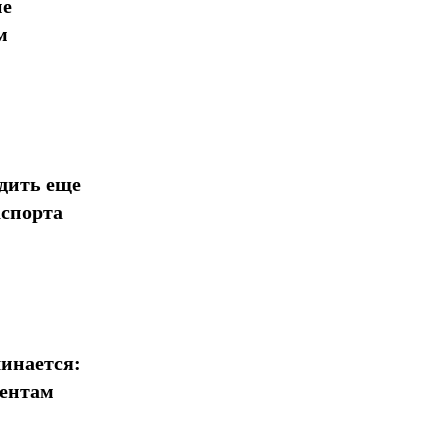
ие
м
дить еще
аспорта
инается:
иентам