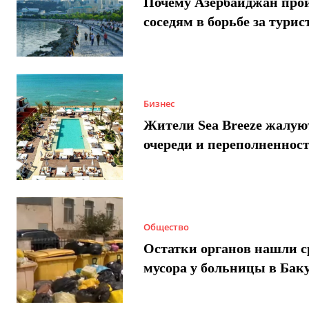
Почему Азербайджан про
соседям в борьбе за турис
Бизнес
Жители Sea Breeze жалую
очереди и переполненнос
Общество
Остатки органов нашли с
мусора у больницы в Бак