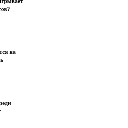
игрывает
тов?
тся на
ть
реди
у