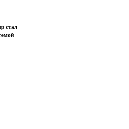
р стал
темой