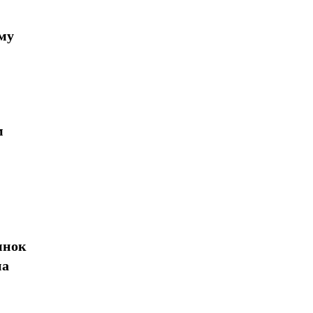
му
Поделиться
м
ынок
на