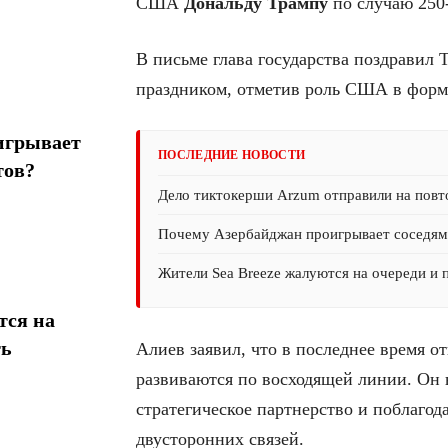
США
Дональду
Трампу
по случаю 250
В письме глава государства поздравил
праздником, отметив роль США в форм
игрывает
ПОСЛЕДНИЕ НОВОСТИ
тов?
Дело тиктокерши Arzum отправили на повт
Почему Азербайджан проигрывает соседям 
Жители Sea Breeze жалуются на очереди и 
тся на
ть
Алиев заявил, что в последнее время
развиваются по восходящей линии. Он
стратегическое партнерство и поблагод
двусторонних связей.