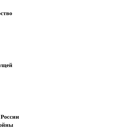
рство
дущей
 России
войны