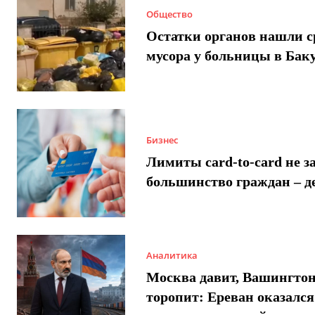
Общество
Остатки органов нашли с
мусора у больницы в Бак
Бизнес
Лимиты card-to-card не з
большинство граждан – д
Аналитика
Москва давит, Вашингто
торопит: Ереван оказался