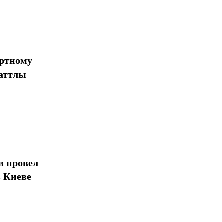
ортному
шаттлы
в провел
в Киеве