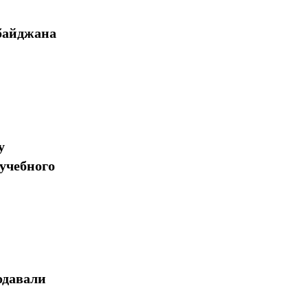
байджана
у
учебного
одавали