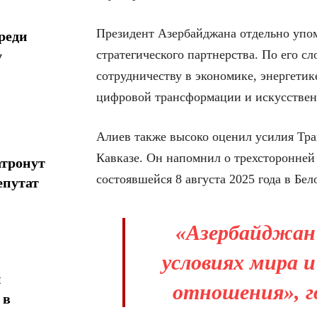
Президент Азербайджана отдельно упо
реди
стратегического партнерства. По его с
у
сотрудничеству в экономике, энергетик
цифровой трансформации и искусствен
Алиев также высоко оценил усилия Т
Кавказе. Он напомнил о трехсторонне
атронут
состоявшейся 8 августа 2025 года в Бел
епутат
«Азербайджан
условиях мира 
н
отношения», г
 в