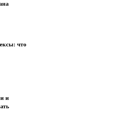
ана
ексы: что
и и
ать