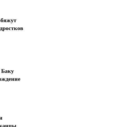
обяжут
одростков
 Баку
ождение
и
джанцы