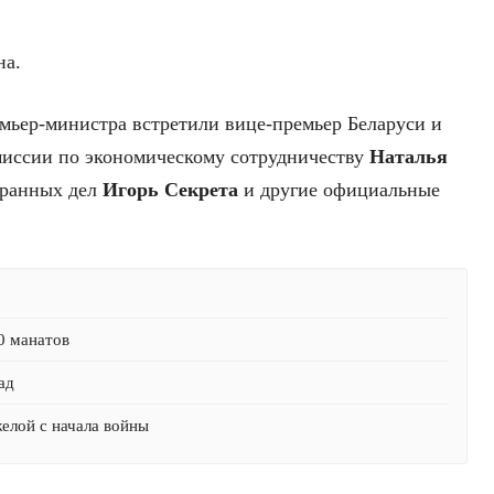
на.
мьер-министра встретили вице-премьер Беларуси и
миссии по экономическому сотрудничеству
Наталья
транных дел
Игорь Секрета
и другие официальные
0 манатов
ад
желой с начала войны