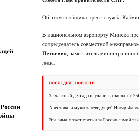
Совета глав правительств СНГ
.
Об этом сообщила пресс-служба Кабми
В национальном аэропорту Минска пре
сопредседатель совместной межправко
дущей
Петкевич
, заместитель министра инос
лица.
ПОСЛЕДНИЕ НОВОСТИ
За частный детсад государство заплатит 35
 России
Арестовали мужа телеведущей Нигяр Фарх
войны
Эта зима может стать для России самой тя