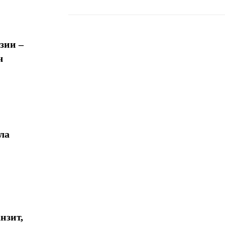
зии –
Поделиться
ч
ла
нзит,