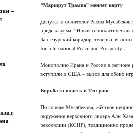
“Маршрут Трампа” меняет карту
зии –
ч
Депутат и политолог Расим Мусабеков 
предсказуема: “Новая геополитическая
Зангезурский коридор, теперь связанны
for International Peace and Prosperity’.”
ла
Монополию Ирана и России в регионе р
вступили и США – вызов для обоих игр
Борьба за власть в Тегеране
По словам Мусабекова, жёсткое неприя
нзит,
окружения верховного лидера Али Хаме
ана
революции (КСИР), традиционно прид