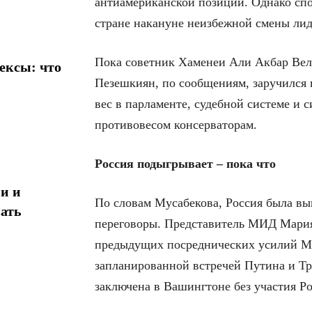
антиамериканской позиции. Однако спор
стране накануне неизбежной смены лид
Пока советник Хаменеи Али Акбар Вел
ексы: что
Пезешкиян, по сообщениям, заручился
вес в парламенте, судебной системе и 
противовесом консерваторам.
Россия подыгрывает – пока что
и и
По словам Мусабекова, Россия была в
ать
переговоры. Представитель МИД Мария
предыдущих посреднических усилий Мо
запланированной встречей Путина и Тр
заключена в Вашингтоне без участия Ро