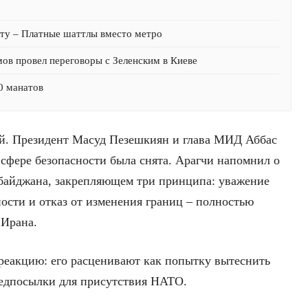
сту – Платные шаттлы вместо метро
мов провел переговоры с Зеленским в Киеве
0 манатов
ой. Президент Масуд Пезешкиян и глава МИД Аббас
 сфере безопасности была снята. Арагчи напомнил о
байджана, закрепляющем три принципа: уважение
ости и отказ от изменения границ – полностью
 Ирана.
реакцию: его расценивают как попытку вытеснить
редпосылки для присутствия НАТО.