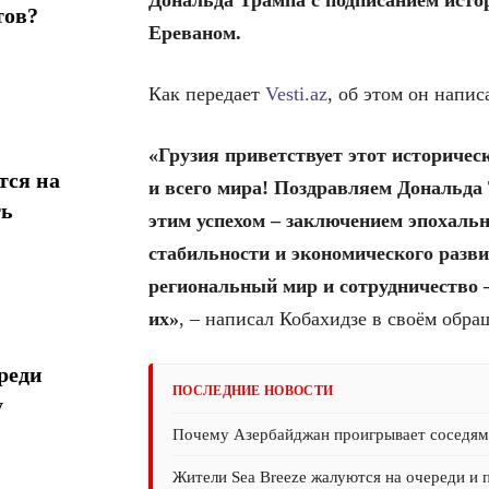
тов?
Ереваном.
Как передает
Vesti.az
, об этом он напис
«Грузия приветствует этот историчес
тся на
и всего мира! Поздравляем Дональд
ть
этим успехом – заключением эпохаль
стабильности и экономического разви
региональный мир и сотрудничество 
их»
, – написал Кобахидзе в своём обра
реди
ПОСЛЕДНИЕ НОВОСТИ
у
Почему Азербайджан проигрывает соседям 
Жители Sea Breeze жалуются на очереди и 