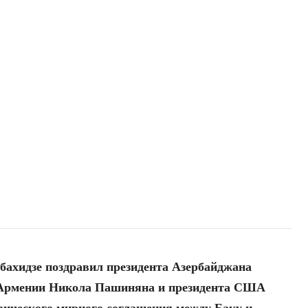
ахидзе поздравил президента Азербайджана
 Армении Никола Пашиняна и президента США
рического мирного соглашения между Баку и