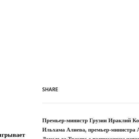
SHARE
Премьер-министр Грузии Ираклий Коб
Ильхама Алиева, премьер-министра
игрывает
Дональда Трампа с подписанием исто