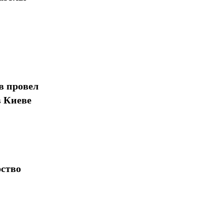
в провел
в Киеве
рство