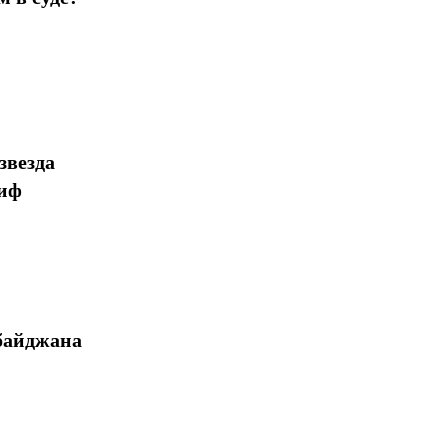
звезда
миф
байджана