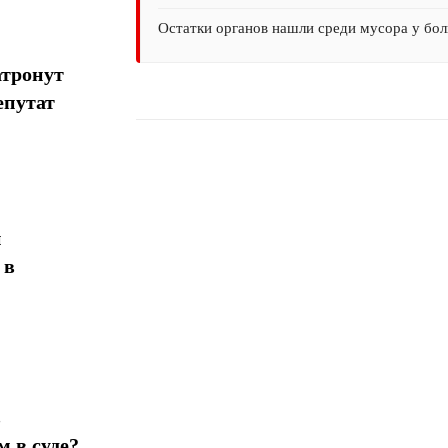
Остатки органов нашли среди мусора у бол
атронут
епутат
Поделиться
н
 в
в
 в суде?