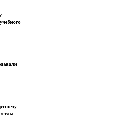
у
учебного
одавали
ортному
шаттлы