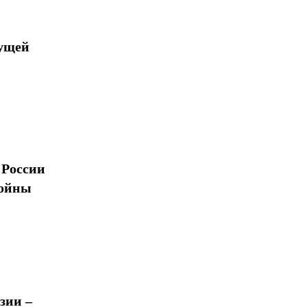
дущей
 России
войны
зии –