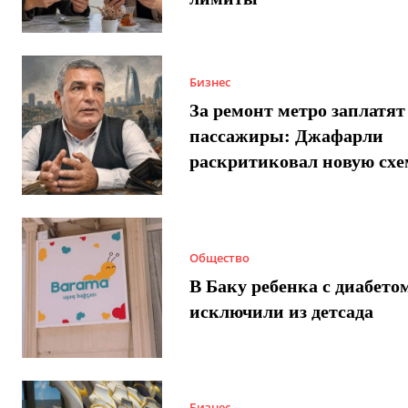
Бизнес
За ремонт метро заплатят
пассажиры: Джафарли
раскритиковал новую схе
Общество
В Баку ребенка с диабето
исключили из детсада
Бизнес