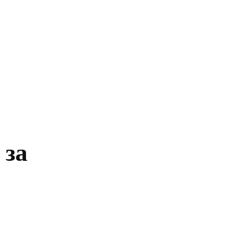
Главная
Политика
Бизнес
Обществ
 за