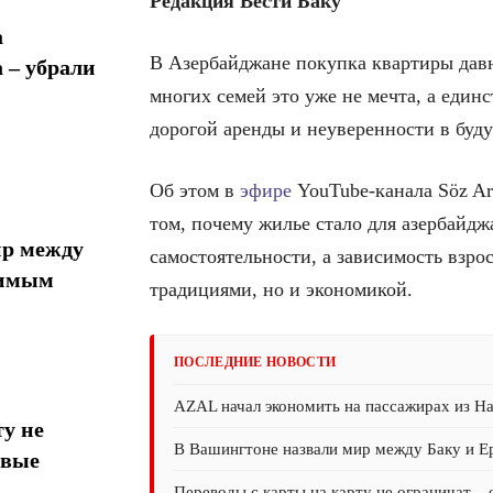
Редакция Вести Баку
а
В Азербайджане покупка квартиры давн
 – убрали
многих семей это уже не мечта, а един
дорогой аренды и неуверенности в буд
Об этом в
эфире
YouTube-канала Söz Ar
том, почему жилье стало для азербайд
ир между
самостоятельности, а зависимость взрос
тимым
традициями, но и экономикой.
ПОСЛЕДНИЕ НОВОСТИ
AZAL начал экономить на пассажирах из На
у не
В Вашингтоне назвали мир между Баку и 
овые
Переводы с карты на карту не ограничат –