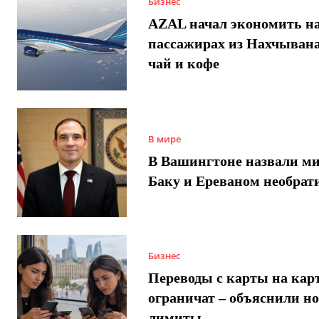
Бизнес
AZAL начал экономить н
пассажирах из Нахчывана
чай и кофе
В мире
В Вашингтоне назвали м
Баку и Ереваном необра
Бизнес
Переводы с карты на карт
ограничат – объяснили н
лимиты