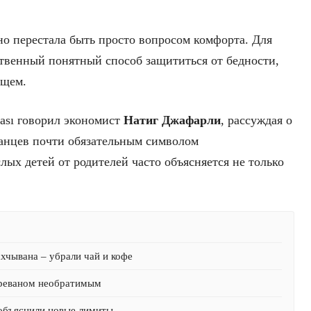
о перестала быть просто вопросом комфорта. Для
ственный понятный способ защититься от бедности,
ущем.
ası говорил экономист
Натиг Джафарли
, рассуждая о
жанцев почти обязательным символом
лых детей от родителей часто объясняется не только
хчывана – убрали чай и кофе
Ереваном необратимым
 объяснили новые лимиты