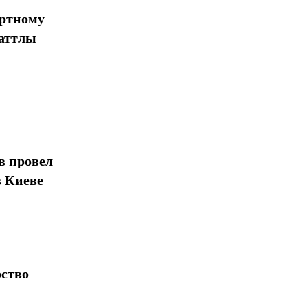
Поделиться
ортному
шаттлы
в провел
в Киеве
рство