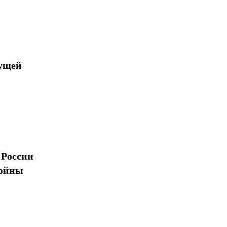
дущей
 России
войны