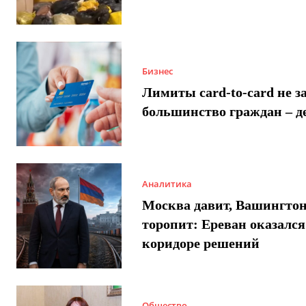
Бизнес
Лимиты card-to-card не з
большинство граждан – д
Аналитика
Москва давит, Вашингто
торопит: Ереван оказался
коридоре решений
Общество