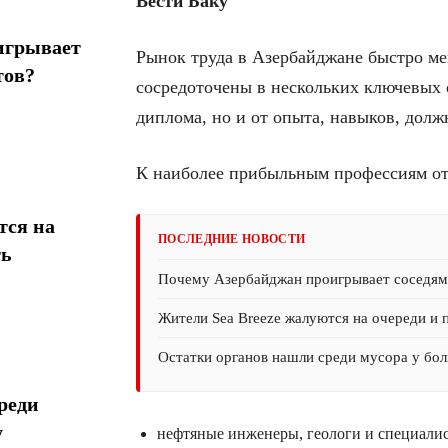
Вести Баку
игрывает
Рынок труда в Азербайджане быстро ме
тов?
сосредоточены в нескольких ключевых о
диплома, но и от опыта, навыков, долж
К наиболее прибыльным профессиям от
тся на
ПОСЛЕДНИЕ НОВОСТИ
ть
Почему Азербайджан проигрывает соседям 
Жители Sea Breeze жалуются на очереди и 
Остатки органов нашли среди мусора у бол
реди
у
нефтяные инженеры, геологи и специали