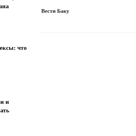
ана
Вести Баку
ексы: что
Поделиться
и и
ать