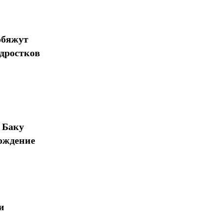
обяжут
одростков
 Баку
ождение
и