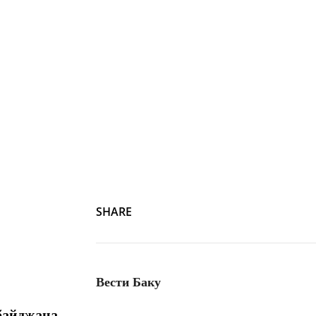
SHARE
Вести Баку
байджана