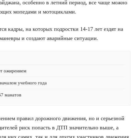
айджана, особенно в летний период, все чаще можно
ющих мопедами и мотоциклами.
ся кадры, на которых подростки 14-17 лет ездят на
маневры и создают аварийные ситуации.
ют ожирением
началом учебного года
67 манатов
шением правил дорожного движения, но и серьезной
дителей риск попасть в ДТП значительно выше, а
ля них самих, так и для других участников движения.