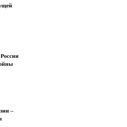
дущей
 России
войны
зии –
ч