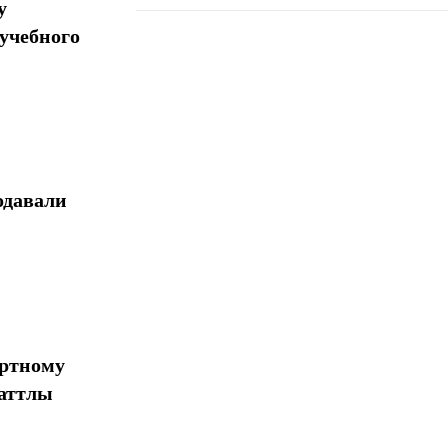
у
учебного
Поделиться
одавали
ортному
шаттлы