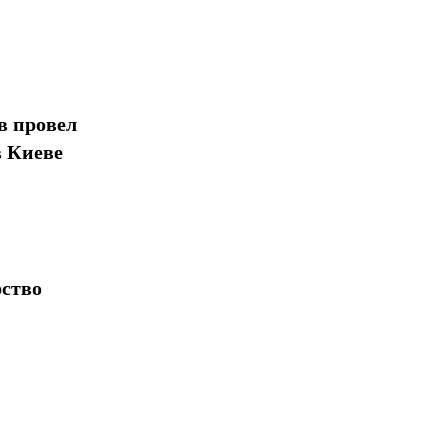
в провел
в Киеве
рство