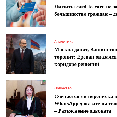
Лимиты card-to-card не з
большинство граждан – д
Аналитика
Москва давит, Вашингто
торопит: Ереван оказался
коридоре решений
Общество
Считается ли переписка 
WhatsApp доказательством
– Разъяснение адвоката