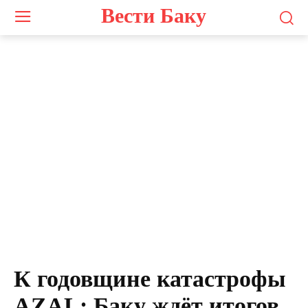
Вести Баку
К годовщине катастрофы
AZAL: Баку ждёт итогов