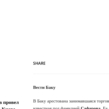
SHARE
Вести Баку
В Баку арестована занимавшаяся торго
в провел
известная под фамилией
Сафарова
. Ее
в Киеве