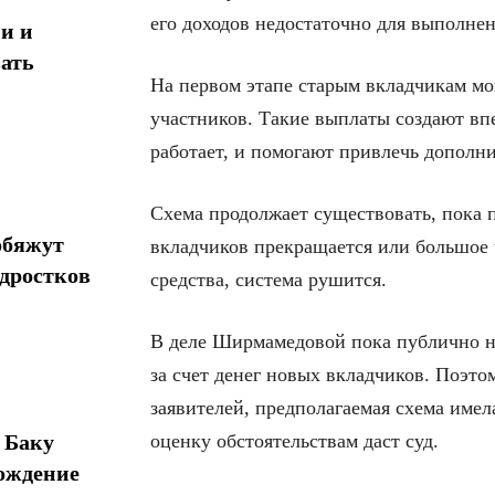
его доходов недостаточно для выполнен
и и
ать
На первом этапе старым вкладчикам мо
участников. Такие выплаты создают вп
работает, и помогают привлечь дополни
Схема продолжает существовать, пока п
обяжут
вкладчиков прекращается или большое 
одростков
средства, система рушится.
В деле Ширмамедовой пока публично н
за счет денег новых вкладчиков. Поэто
заявителей, предполагаемая схема им
 Баку
оценку обстоятельствам даст суд.
ождение