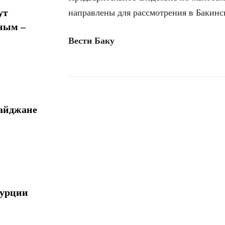
ут
направлены для рассмотрения в Бакинс
ным –
Вести Баку
байджане
Поделиться
Турции