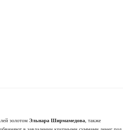
влей золотом
Эльнара
Ширмамедова
, также
 обвиняют в завладении крупными суммами денег под