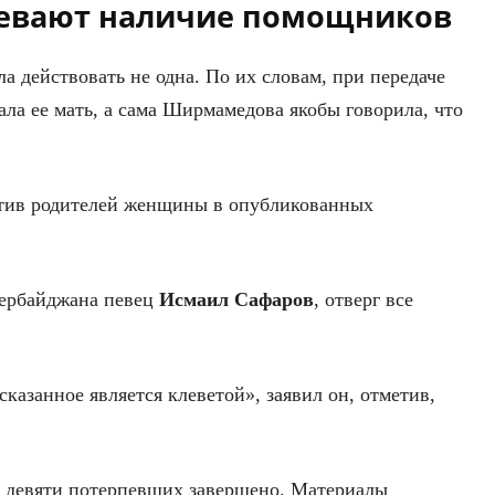
евают наличие помощников
ла действовать не одна. По их словам, при передаче
ала ее мать, а сама Ширмамедова якобы говорила, что
тив родителей женщины в опубликованных
зербайджана певец
Исмаил
Сафаров
, отверг все
 сказанное является клеветой», заявил он, отметив,
м девяти потерпевших завершено. Материалы