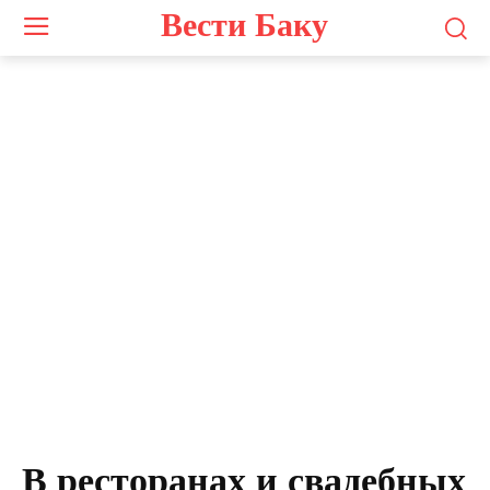
Вести Баку
Photo by
Madeline Liu
on
Unsplash
В ресторанах и свадебных