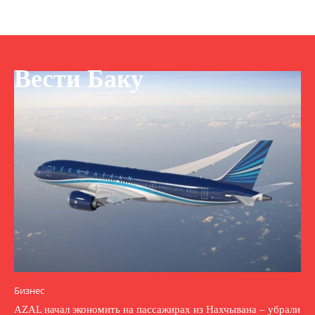
Вести Баку
Бизнес
AZAL начал экономить на пассажирах из Нахчывана – убрали