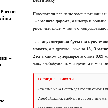
Вести Баку
 России
Покупатели всё чаще замечают: один и 
войны
1–2 маната дороже
, а иногда и больше
рисе, чае, мясе, – так и о непродоволь
Так,
двухлитровая бутылка кукурузно
маната
, а в другом – уже за
13,13 мана
2 кг
в одном супермаркете стоит
8,89 
зии –
чаю, хлебобулочным изделиям и мясной
ч
ПОСЛЕДНИЕ НОВОСТИ
Эта зима может стать для России самой тя
Азербайджанок вербуют в суррогатные мате
ла
Говядина опять подорожала