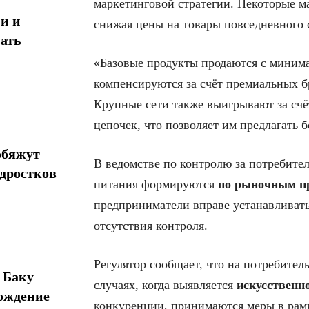
маркетинговой стратегии. Некоторые 
и и
снижая цены на товары повседневного 
ать
«Базовые продукты продаются с минима
компенсируются за счёт премиальных б
Крупные сети также выигрывают за счё
цепочек, что позволяет им предлагать б
обяжут
В ведомстве по контролю за потребите
одростков
питания формируются
по рыночным пр
предприниматели вправе устанавливать 
отсутствия контроля.
Регулятор сообщает, что на потребител
 Баку
случаях, когда выявляется
искусственн
ождение
конкуренции, принимаются меры в рамк