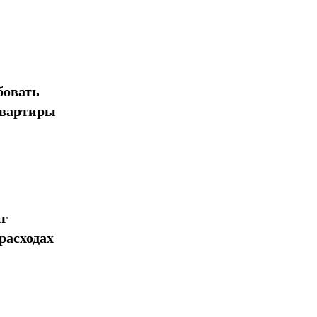
бовать
квартиры
нг
расходах