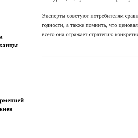
Эксперты советуют потребителям сравн
годности, а также помнить, что ценовая
всего она отражает стратегию конкретн
и
джанцы
Поделиться
Арменией
жиев