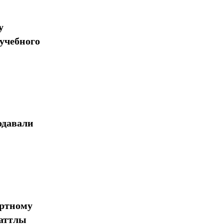
у
учебного
одавали
ортному
шаттлы