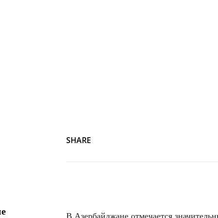
SHARE
ие
В Азербайджане отмечается значительн