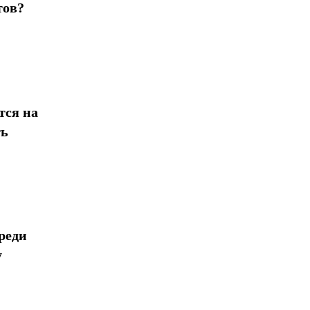
тов?
тся на
ть
реди
у