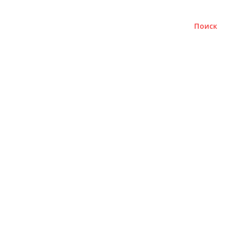
Поиск
о
Аналитика
Недвижимость
Авто
Финансы
В