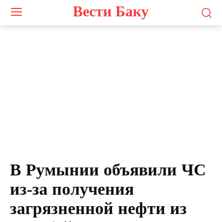
Вести Баку
Штаб-квартира компании OMV Petrom в БухарестеФото: Dreamstime/IMAGO
В Румынии объявили ЧС
из-за получения
загрязненной нефти из