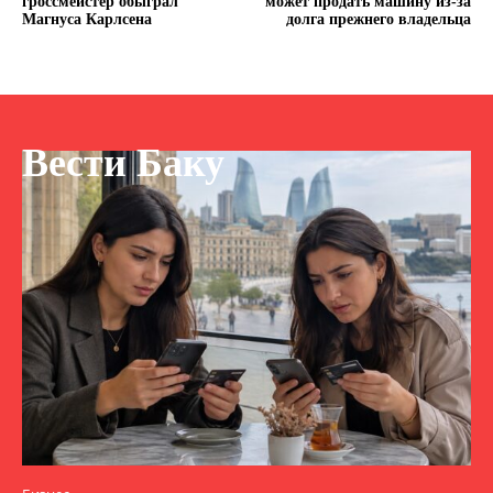
гроссмейстер обыграл
может продать машину из-за
Магнуса Карлсена
долга прежнего владельца
Вести Баку