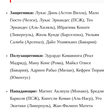
Защитники:
Лукас Динь (Астон Вилла), Мало
Гюсто (Челси), Лукас Эрнандес (ПСЖ), Тео
Эрнандес (Аль-Хиляль), Ибрагима Конате
(Ливерпуль), Жюль Кунде (Барселона), Уильям
Салиба (Арсенал), Дайо Упамекано (Бавария)
Полузащитники:
Эдуардо Камавинга (Реал
Мадрид), Ману Коне (Рома), Майкл Олисе
(Бавария), Адриен Рабьо (Милан), Кефрен Тюрам
(Ювентус)
Нападающие:
Магнес Аклиуш (Монако), Бредли
Барколя (ПСЖ), Кингсли Коман (Аль-Наср), Уго
Экитике (Ливерпуль), Жан-Филипп Матета