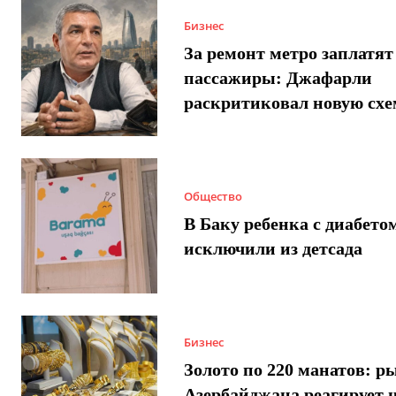
Бизнес
За ремонт метро заплатят
пассажиры: Джафарли
раскритиковал новую схе
Общество
В Баку ребенка с диабето
исключили из детсада
Бизнес
Золото по 220 манатов: р
Азербайджана реагирует 