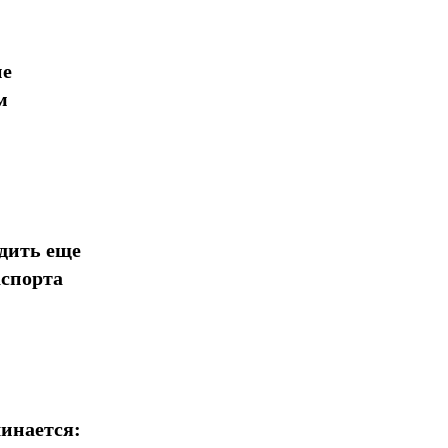
ие
м
дить еще
аспорта
инается: