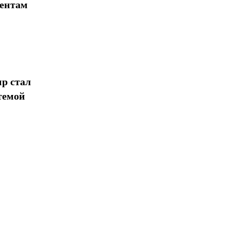
иентам
р стал
темой