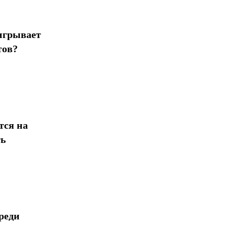
игрывает
тов?
тся на
ть
реди