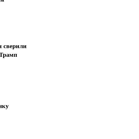
н сверили
 Трамп
чку