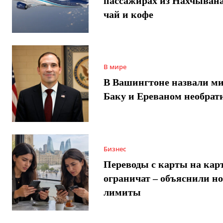
пассажирах из Нахчывана
чай и кофе
В мире
В Вашингтоне назвали м
Баку и Ереваном необра
Бизнес
Переводы с карты на карт
ограничат – объяснили н
лимиты