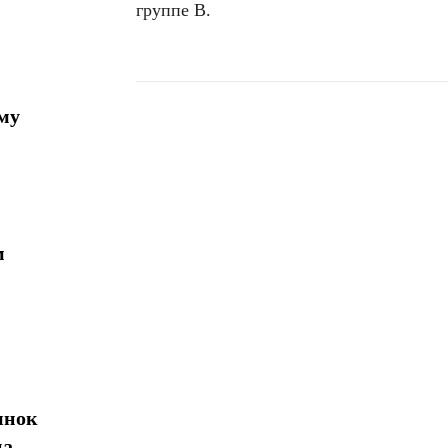
группе B.
му
Поделиться
м
ынок
на