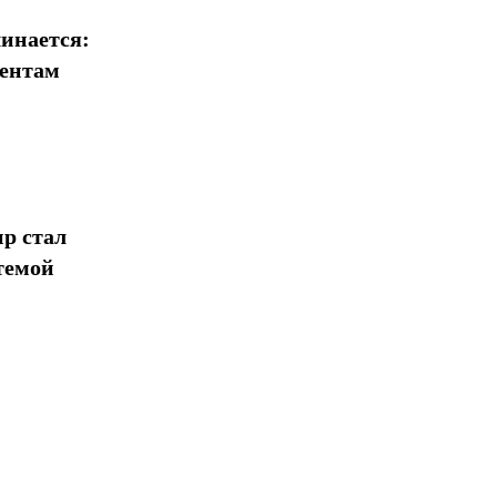
инается:
иентам
р стал
темой