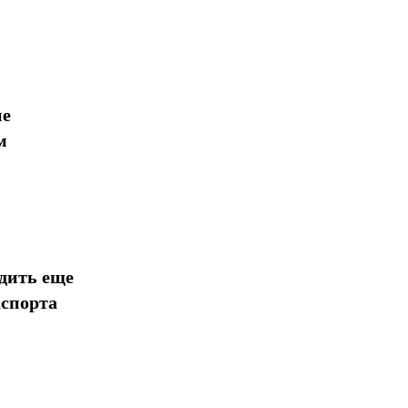
ие
м
дить еще
аспорта