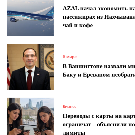
AZAL начал экономить н
пассажирах из Нахчывана
чай и кофе
В мире
В Вашингтоне назвали м
Баку и Ереваном необра
Бизнес
Переводы с карты на карт
ограничат – объяснили н
лимиты