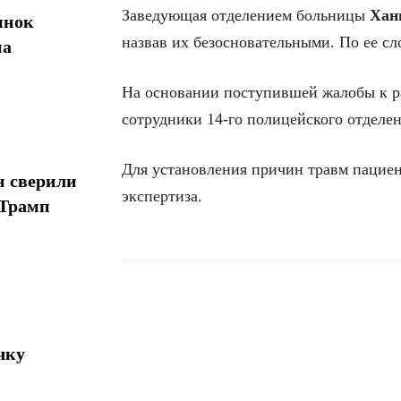
Заведующая отделением больницы
Хан
ынок
назвав их безосновательными. По ее сл
на
На основании поступившей жалобы к 
сотрудники 14-го полицейского отделе
Для установления причин травм пациен
н сверили
экспертиза.
 Трамп
Поделиться
чку