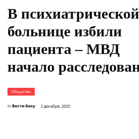
В психиатрическо
больнице избили
пациента – МВД
начало расследова
Общество
Вести Баку
2 декабря, 2025
By