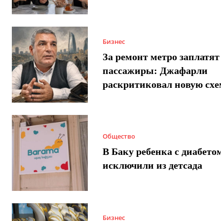
Бизнес
За ремонт метро заплатят
пассажиры: Джафарли
раскритиковал новую схе
Общество
В Баку ребенка с диабето
исключили из детсада
Бизнес