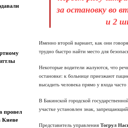
одавали
за остановку во в
и 2 ш
Именно второй вариант, как они говоря
трудно быстро найти место для безопас
ортному
шаттлы
Некоторые водители жалуются, что речь
остановке: к больнице приезжают паци
высадить человека прямо у входа част
В Бакинской городской государственной
участке установлен знак, запрещающий 
в провел
в Киеве
Представитель управления
Тогрул Нас