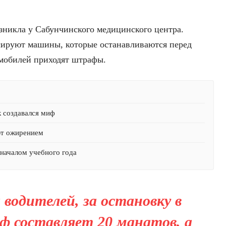
озникла у Сабунчинского медицинского центра.
сируют машины, которые останавливаются перед
омобилей приходят штрафы.
к создавался миф
ют ожирением
началом учебного года
 водителей, за остановку в
ф составляет 20 манатов, а