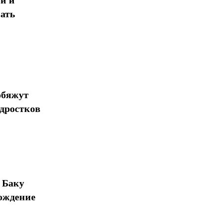
ать
обяжут
одростков
 Баку
ождение