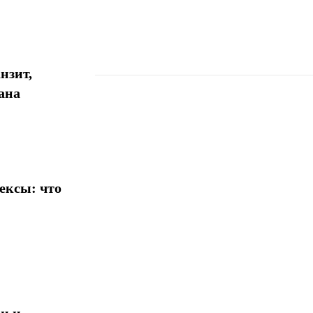
нзит,
ана
Поделиться
ексы: что
и и