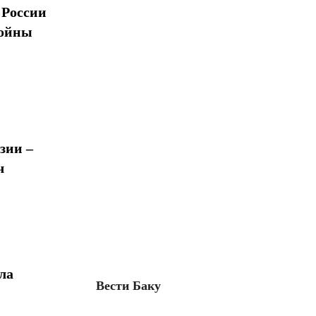
 России
войны
зии –
ч
ла
Вести Баку