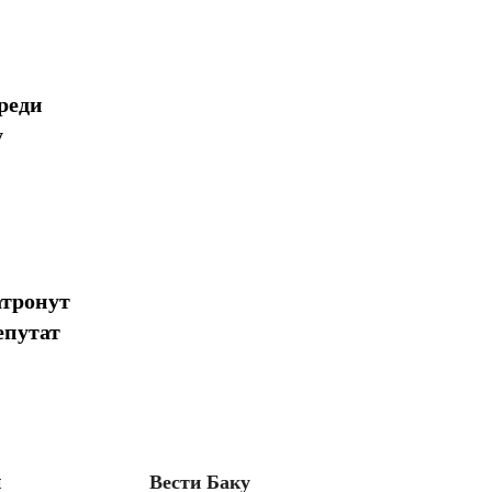
реди
у
атронут
епутат
н
Вести Баку