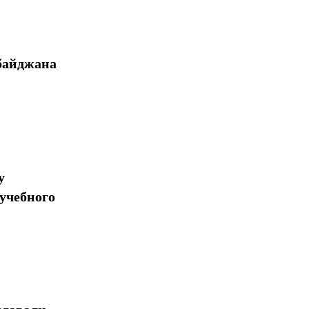
байджана
у
учебного