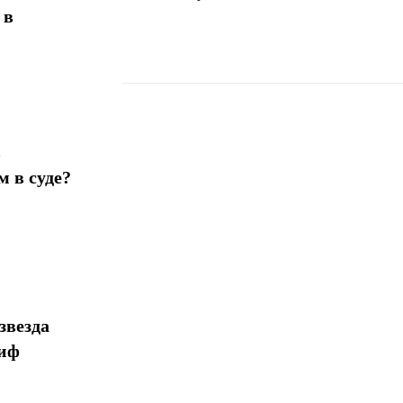
 в
Поделиться
в
 в суде?
звезда
миф