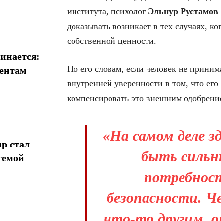
института, психолог
Эльнур Рустамов
доказывать возникает в тех случаях, ко
собственной ценности.
инается:
По его словам, если человек не принима
иентам
внутренней уверенности в том, что его
компенсировать это внешним одобрени
«На самом деле з
р стал
быть сильн
темой
потребност
безопасности. Че
что-то другим, о