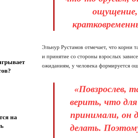
ощущение,
кратковременны
Эльнур Рустамов отмечает, что корни т
и принятие со стороны взрослых завис
игрывает
ожиданиям, у человека формируется о
тов?
«Повзрослев, 
верить, что для
принимали, он 
тся на
ть
делать. Поэтом