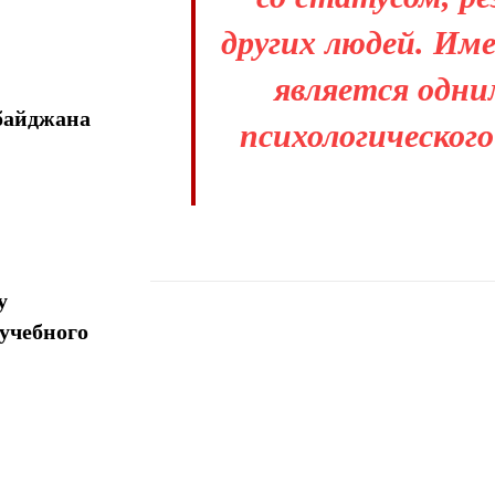
других людей. Им
является одни
байджана
психологического
у
учебного
Поделиться