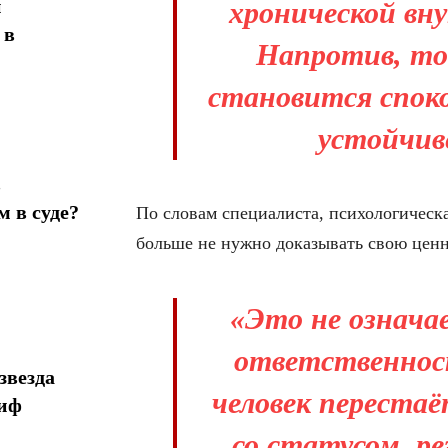
н
хронической вн
 в
Напротив, то
становится споко
устойчив
в
 в суде?
По словам специалиста, психологическа
больше не нужно доказывать свою цен
«Это не означа
ответственност
звезда
человек переста
миф
со статусом, р