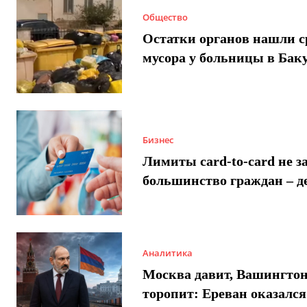
Общество
Остатки органов нашли с
мусора у больницы в Бак
Бизнес
Лимиты card-to-card не з
большинство граждан – д
Аналитика
Москва давит, Вашингто
торопит: Ереван оказался