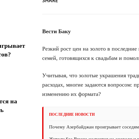
SHARE
Вести Баку
игрывает
Резкий рост цен на золото в последние
тов?
семей, готовящихся к свадьбам и помол
Учитывая, что золотые украшения трад
расходах, многие задаются вопросом: 
изменению их формата?
тся на
ть
ПОСЛЕДНИЕ НОВОСТИ
Почему Азербайджан проигрывает соседям 
Жители Sea Breeze жалуются на очереди и 