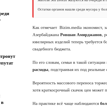
Остатки органов нашли среди мусора у бол
реди
у
Как отмечает Bizim.media экономист, 
Азербайджана
Ровшан Амирджанов
, 
ювелирных изделий теперь требуется б
свадебного бюджета.
атронут
По его словам, семьи в такой ситуации
епутат
расходы
, подстраивая их под реальны
Вероятность массового переноса торжес
хотя краткосрочный скачок цен может 
н
 в
На практике всё чаще наблюдаются
бол