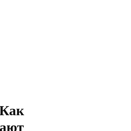
Главная
Политика
Бизнес
Обществ
 Как
вают