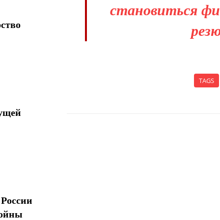
становиться фи
рство
рез
TAGS
дущей
Поделиться
 России
войны