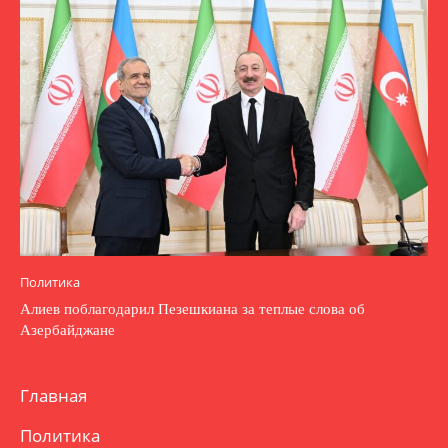
Политика
Алиев поблагодарил Пезешкиана за теплые слова об
Азербайджане
Главная
Политика