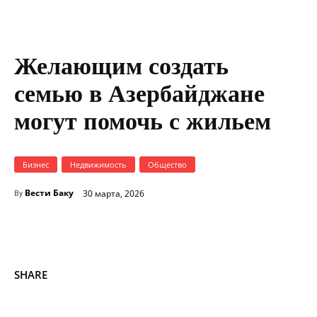
Photo by
Alvin Mahmudov
on
Unsplash
Желающим создать
семью в Азербайджане
могут помочь с жильем
Бизнес
Недвижимость
Общество
Вести Баку
30 марта, 2026
By
SHARE