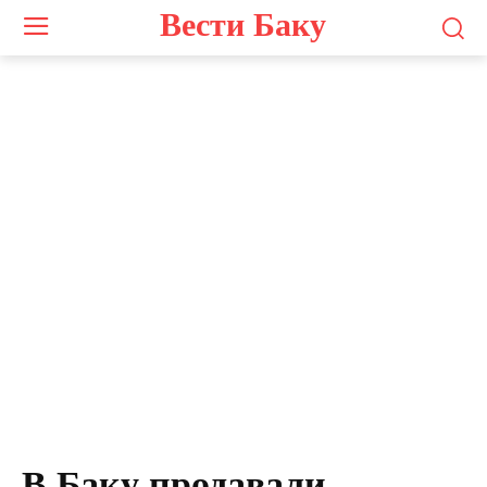
Вести Баку
Photo by
Ksenia Yakovleva
on
Unsplash
В Баку продавали