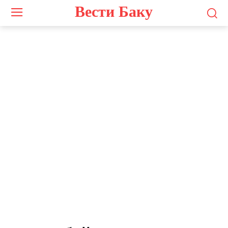
Вести Баку
Photo by
Evgeny Matveev
on
Unsplash