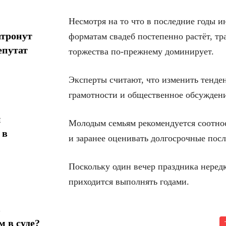
Несмотря на то что в последние годы 
атронут
форматам свадеб постепенно растёт, тр
епутат
торжества по-прежнему доминирует.
Эксперты считают, что изменить тенд
грамотности и общественное обсуждени
н
Молодым семьям рекомендуется соотно
 в
и заранее оценивать долгосрочные посл
Поскольку один вечер праздника нередк
приходится выполнять годами.
в
 в суде?