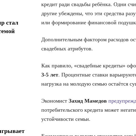
кредит ради свадьбы ребёнка. Одни сч
другие убеждены, что эти средства раз
р стал
или формирование финансовой подушк
темой
Дополнительным фактором расходов ост
свадебных атрибутов.
Как правило, «свадебные кредиты» офо
3-5 лет
. Процентные ставки варьируютс
нагрузка на молодую семью остаётся с
Экономист
Захид Мамедов
предупрежд
потребительского кредита может негат
устойчивости семьи.
игрывает