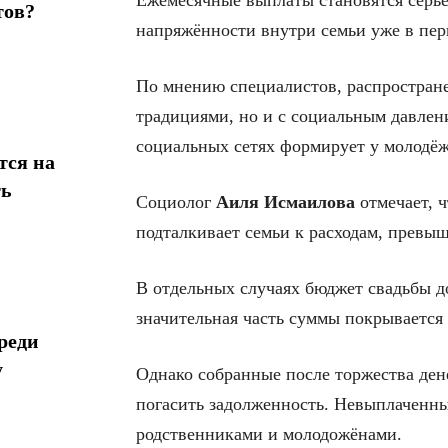
Ежемесячные выплаты становятся серьёз
тов?
напряжённости внутри семьи уже в пер
По мнению специалистов, распростране
традициями, но и с социальным давле
социальных сетях формирует у молодёжи
тся на
ть
Социолог
Аиля Исмаилова
отмечает, ч
подталкивает семьи к расходам, прев
В отдельных случаях бюджет свадьбы д
значительная часть суммы покрывается 
реди
у
Однако собранные после торжества ден
погасить задолженность. Невыплаченны
родственниками и молодожёнами.