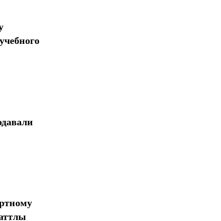
у
учебного
одавали
ортному
шаттлы