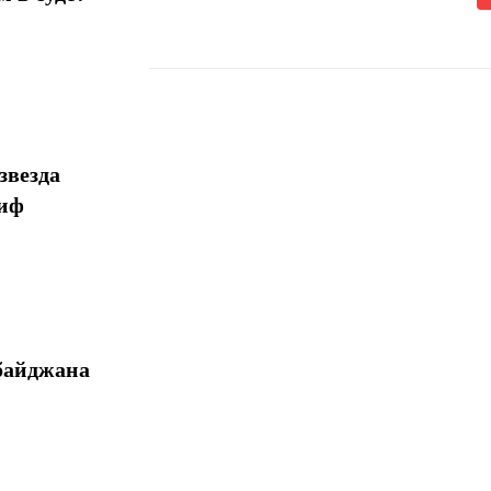
Поделиться
звезда
миф
байджана