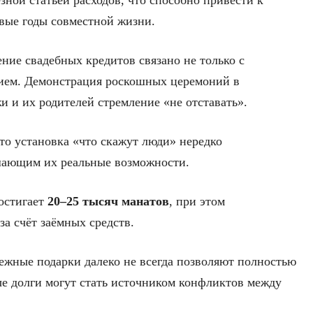
ной статьёй расходов, что способно привести к
вые годы совместной жизни.
ние свадебных кредитов связано не только с
нием. Демонстрация роскошных церемоний в
 и их родителей стремление «не отставать».
то установка «что скажут люди» нередко
ышающим их реальные возможности.
остигает
20–25 тысяч манатов
, при этом
за счёт заёмных средств.
ежные подарки далеко не всегда позволяют полностью
е долги могут стать источником конфликтов между