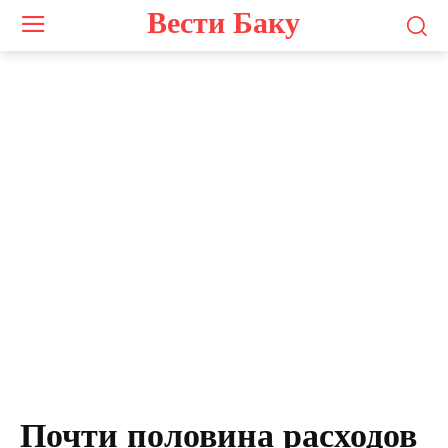
Вести Баку
Photo by
Jack Lee
on
Unsplash
Почти половина расходов