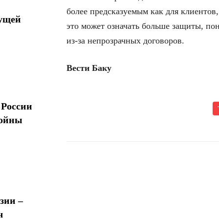
более предсказуемым как для клиентов,
дущей
это может означать больше защиты, по
из-за непрозрачных договоров.
Вести Баку
 России
войны
Поделиться
зии –
ч