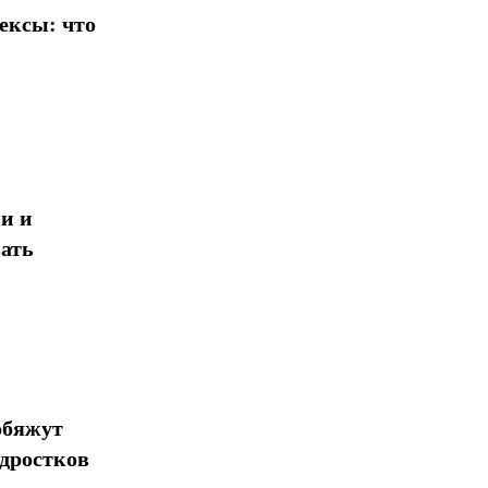
ексы: что
и и
ать
обяжут
одростков