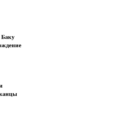
 Баку
ождение
и
джанцы