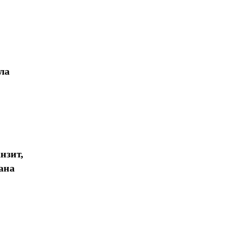
ла
нзит,
ана