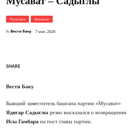
Мусават – Садыглы
Политика
Финансы
Вести Баку
7 мая, 2026
By
SHARE
Вести Баку
Бывший заместитель башгана партии «Мусават»
Ядигар Садыглы
резко высказался о возвращении
Исы Гамбара
на пост главы партии.