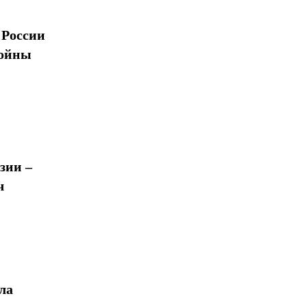
 России
войны
зии –
ч
ла