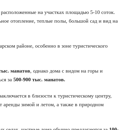
, расположенные на участках площадью 5-10 соток.
ьное отопление, теплые полы, большой сад и вид на
рском районе, особенно в зоне туристического
тыс. манатов
, однако дома с видом на горы и
ься за
500-900 тыс. манатов.
аключается в близости к туристическому центру,
т аренды зимой и летом, а также в природном
ых селах, частные дома обычно предлагаются за
100-