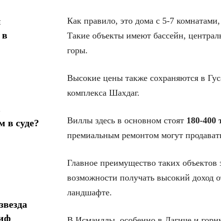
н
Как правило, это дома с 5-7 комнатами
 в
Такие объекты имеют бассейн, централ
горы.
Высокие цены также сохраняются в Гуса
комплекса Шахдаг.
в
Виллы здесь в основном стоят
180-400 
 в суде?
премиальным ремонтом могут продават
Главное преимущество таких объектов з
возможности получать высокий доход о
ландшафте.
звезда
миф
В Исмаиллы, особенно в Лагиче и горн