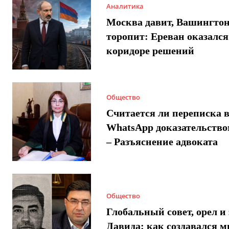
Аналитика
Москва давит, Вашингто
торопит: Ереван оказался
коридоре решений
Общество
Считается ли переписка 
WhatsApp доказательством
– Разъяснение адвоката
Общество
Глобальный совет, орел и 
Давида: как создавался 