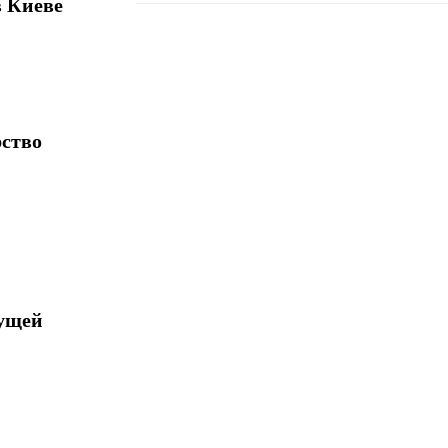
в Киеве
Поделиться
рство
дущей