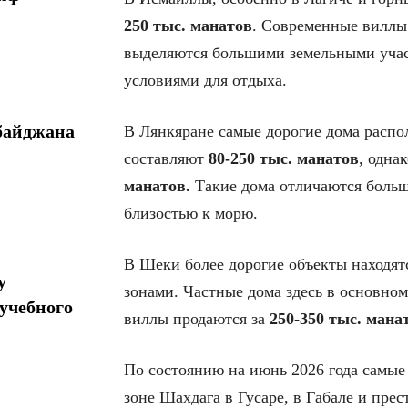
250 тыс. манатов
. Современные виллы
выделяются большими земельными участ
условиями для отдыха.
байджана
В Лянкяране самые дорогие дома распо
составляют
80-250 тыс. манатов
, одна
манатов.
Такие дома отличаются больш
близостью к морю.
В Шеки более дорогие объекты находят
у
зонами. Частные дома здесь в основно
учебного
виллы продаются за
250-350 тыс. мана
По состоянию на июнь 2026 года самые
зоне Шахдага в Гусаре, в Габале и пре