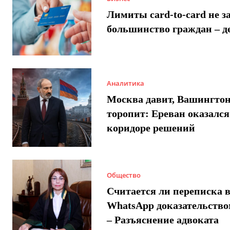
Лимиты card-to-card не з
большинство граждан – д
Аналитика
Москва давит, Вашингто
торопит: Ереван оказался
коридоре решений
Общество
Считается ли переписка 
WhatsApp доказательством
– Разъяснение адвоката