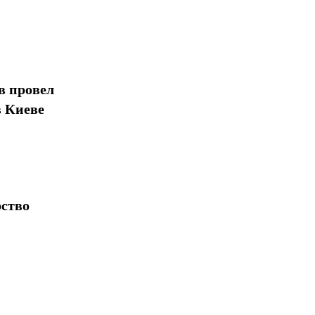
в провел
в Киеве
рство