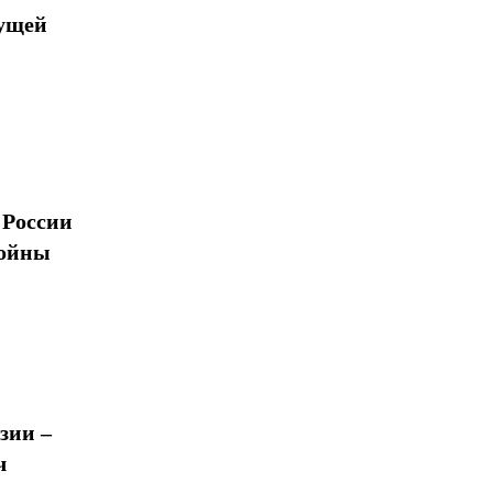
дущей
 России
войны
зии –
ч