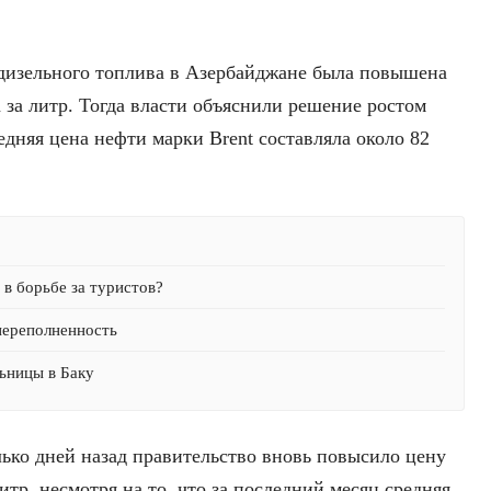
а дизельного топлива в Азербайджане была повышена
а за литр. Тогда власти объяснили решение ростом
едняя цена нефти марки Brent составляла около 82
в борьбе за туристов?
переполненность
ьницы в Баку
лько дней назад правительство вновь повысило цену
литр, несмотря на то, что за последний месяц средняя