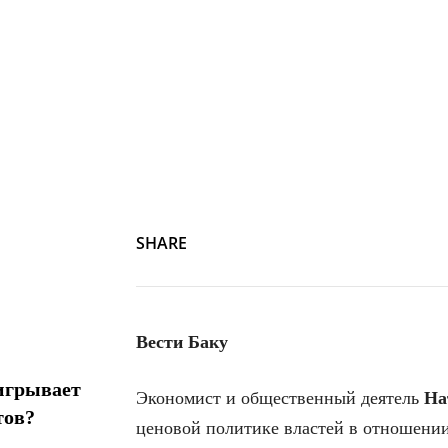
Натиг Джафарли
SHARE
Вести Баку
игрывает
Экономист и общественный деятель
На
тов?
ценовой политике властей в отношении