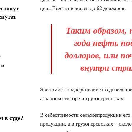
атронут
цена Brent снизилась до 62 долларов.
епутат
Таким образом, 
года нефть по
долларов, или по
н
 в
внутри стра
Экономист подчеркивает, что дизельное
аграрном секторе и грузоперевозках.
в
В себестоимости сельхозпродукции его 
 в суде?
продукции, а в грузоперевозках – около