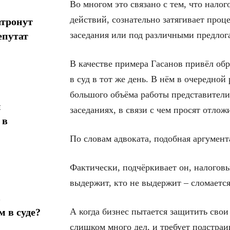
Во многом это связано с тем, что нало
действий, сознательно затягивает проц
атронут
заседания или под различными предлог
епутат
В качестве примера Гасанов привёл об
в суд в тот же день. В нём в очередной 
большого объёма работы представители 
н
заседаниях, в связи с чем просят отлож
 в
По словам адвоката, подобная аргумент
Фактически, подчёркивает он, налогов
выдержит, кто не выдержит – сломаетс
в
А когда бизнес пытается защитить свои 
 в суде?
слишком много дел, и требует подстраи