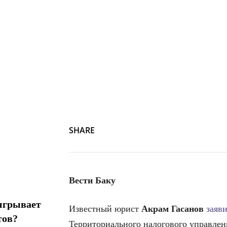
Акрам Гасанов
SHARE
Вести Баку
игрывает
Известный юрист
Акрам Гасанов
заяв
тов?
Территориального налогового управлен