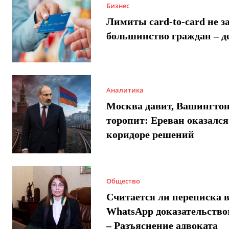
Бизнес
Лимиты card-to-card не з
большинство граждан – д
Аналитика
Москва давит, Вашингто
торопит: Ереван оказался
коридоре решений
Общество
Считается ли переписка 
WhatsApp доказательством
– Разъяснение адвоката