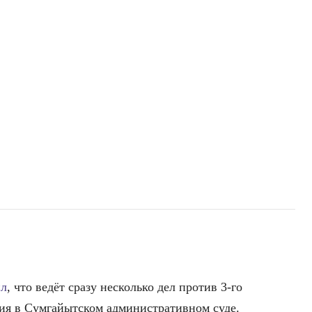
ил
, что ведёт сразу несколько дел против 3-го
ия в Сумгайытском административном суде.