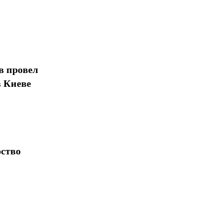
в провел
в Киеве
рство