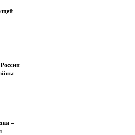
дущей
 России
войны
зии –
ч