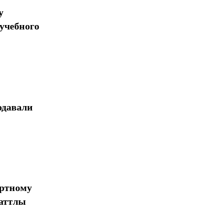
у
учебного
одавали
ортному
шаттлы