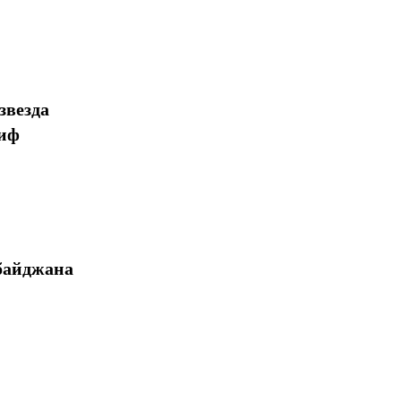
звезда
миф
байджана