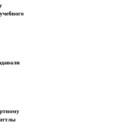
у
учебного
одавали
ортному
шаттлы