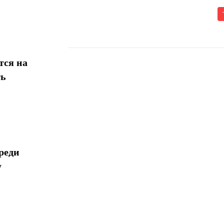
тся на
ть
Поделиться
реди
у