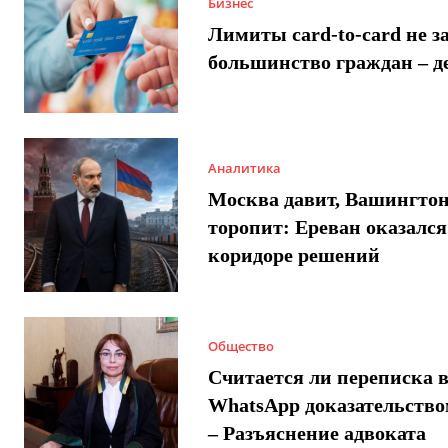
Бизнес
Лимиты card-to-card не з
большинство граждан – д
Аналитика
Москва давит, Вашингто
торопит: Ереван оказался
коридоре решений
Общество
Считается ли переписка 
WhatsApp доказательством
– Разъяснение адвоката