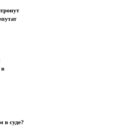
атронут
епутат
н
 в
в
 в суде?